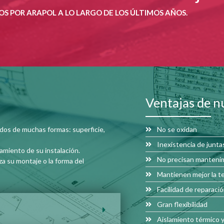
 POR ARAPOL A LO LARGO DE LOS ÚLTIMOS AÑOS.
Ventajas de n
dos de muchas formas: superficie,
No se oxidan
Inexistencia de junta
miento de su instalación.
No precisan manteni
a su montaje o la forma del
Mantienen mejor la t
Facilidad de reparaci
Gran flexibilidad
Aislamiento térmico y