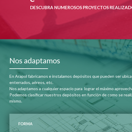
DESCUBRA NUMEROSOS PROYECTOS REALIZADOS
Nos adaptamos
En Arapol fabricamos e instalamos depósitos que pueden ser ubica
enterrados, aéreos, etc.
Nos adaptamos a cualquier espacio para lograr el máximo aprovecha
Podemos clasificar nuestros depósitos en función de como se realiz
mismo.
FORMA