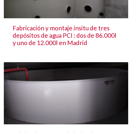
Fabricación y montaje insitu de tres
depósitos de agua PCI : dos de 86.000l
y uno de 12.000l en Madrid