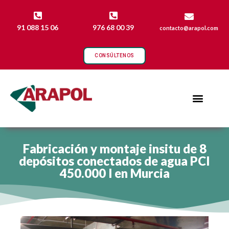
91 088 15 06
976 68 00 39
contacto@arapol.com
CONSÚLTENOS
Fabricación y montaje insitu de 8
depósitos conectados de agua PCI
450.000 l en Murcia