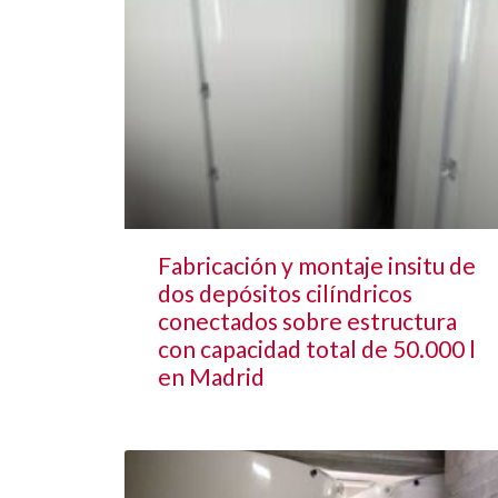
Fabricación y montaje insitu de
dos depósitos cilíndricos
conectados sobre estructura
con capacidad total de 50.000 l
en Madrid