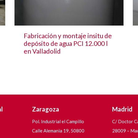
Fabricación y montaje insitu de
depósito de agua PCI 12.000 l
en Valladolid
l
Zaragoza
Madrid
Pol. Industrial el Campillo
C/ Doctor Ca
Calle Alemania 19, 50800
28009 – Ma