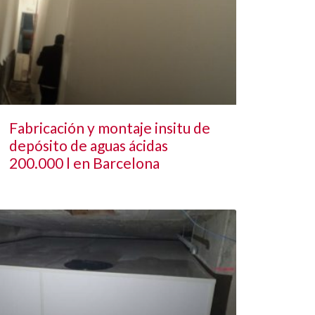
Fabricación y montaje insitu de
depósito de aguas ácidas
200.000 l en Barcelona