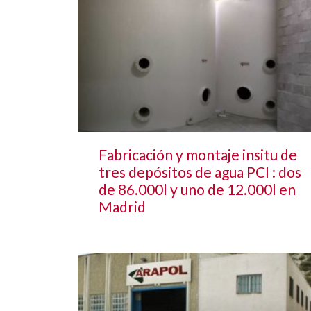
Fabricación y montaje insitu de
tres depósitos de agua PCI : dos
de 86.000l y uno de 12.000l en
Madrid