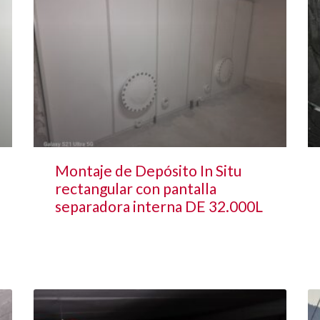
Montaje de Depósito In Situ
rectangular con pantalla
separadora interna DE 32.000L