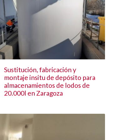
Sustitución, fabricación y
montaje insitu de depósito para
almacenamientos de lodos de
20.000l en Zaragoza