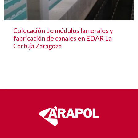
Colocación de módulos lamerales y
fabricación de canales en EDAR La
Cartuja Zaragoza