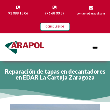
91 088 15 06
976 68 00 39
contacto@arapol.com
CONSÚLTENOS
Reparación de tapas en decantadores
en EDAR La Cartuja Zaragoza